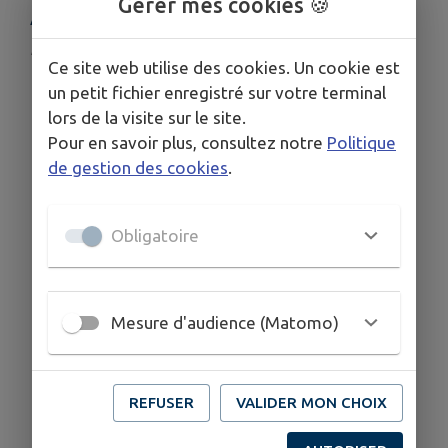
Gérer mes cookies 🍪
ARMISTICE
Publié le mercredi 05 novembre 2025 - Mollau
Ce site web utilise des cookies. Un cookie est
un petit fichier enregistré sur votre terminal
INVITATION AUX CÉRÉMONIES DE
lors de la visite sur le site.
COMMÉMORATION
Pour en savoir plus, consultez notre
Politique
de gestion des cookies
.
MARDI 11 NOVEMBRE 2025
A MOLLAU ET STORCKENSOHN
Obligatoire
Mesure d'audience (Matomo)
REFUSER
VALIDER MON CHOIX