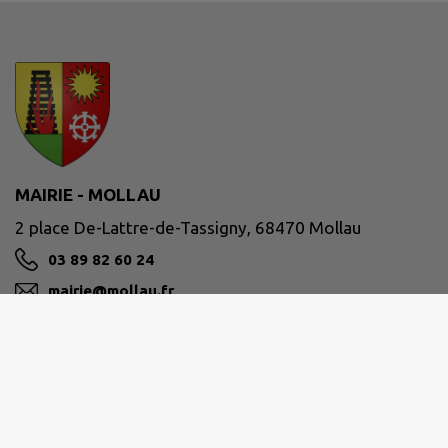
MAIRIE - MOLLAU
2 place De-Lattre-de-Tassigny, 68470 Mollau
03 89 82 60 24
mairie@mollau.fr
M'Y RENDRE
www.mollau.fr