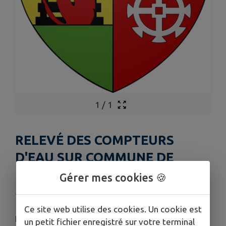
1
/
1
RELEVÉ DES COMPTEURS
D'EAU SUR COMMUNE DE
MOLLAU
Gérer mes cookies 🍪
Publié le mardi 07 juillet 2026 - Mollau
Ce site web utilise des cookies. Un cookie est
Relevé des compteurs d'eau du 9 au 10 juillet de
un petit fichier enregistré sur votre terminal