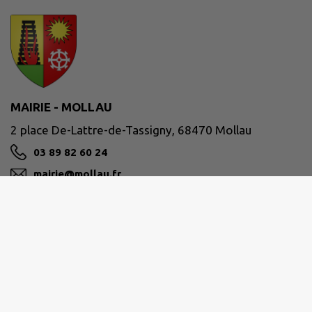
MAIRIE - MOLLAU
2 place De-Lattre-de-Tassigny, 68470 Mollau
03 89 82 60 24
mairie@mollau.fr
M'Y RENDRE
www.mollau.fr