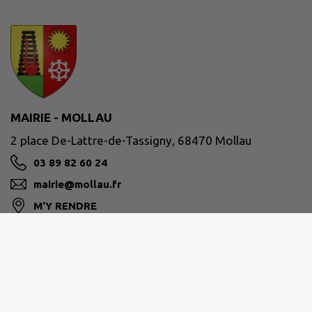
MAIRIE - MOLLAU
2 place De-Lattre-de-Tassigny, 68470 Mollau
03 89 82 60 24
mairie@mollau.fr
M'Y RENDRE
www.mollau.fr