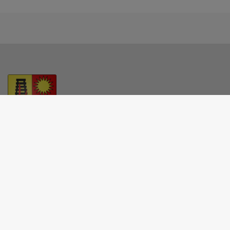
MAIRIE - MOLLAU
2 place De-Lattre-de-Tassigny, 68470 Mollau
03 89 82 60 24
mairie@mollau.fr
M'Y RENDRE
www.mollau.fr